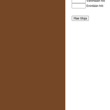
Vähintään hlö
Enintään hlö