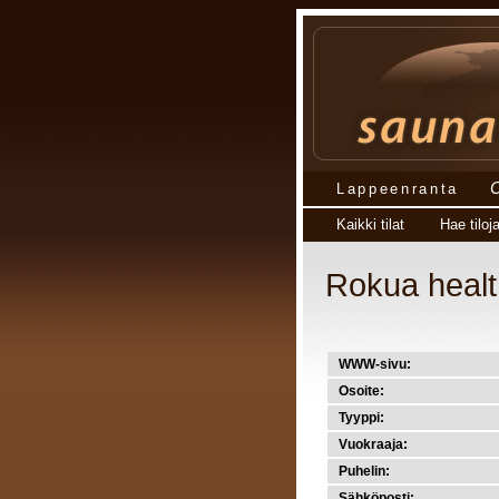
Lappeenranta
Kaikki tilat
Hae tiloj
Rokua heal
WWW-sivu:
Osoite:
Tyyppi:
Vuokraaja:
Puhelin:
Sähköposti: