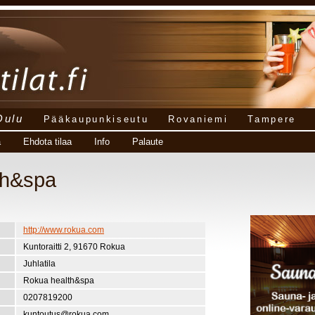
Oulu
Pääkaupunkiseutu
Rovaniemi
Tampere
a
Ehdota tilaa
Info
Palaute
th&spa
http://www.rokua.com
Kuntoraitti 2, 91670 Rokua
Juhlatila
Rokua health&spa
0207819200
kuntoutus@rokua.com