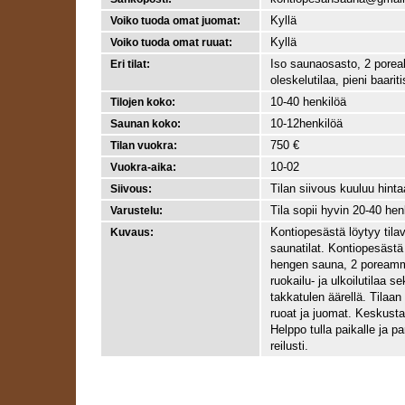
Kyllä
Voiko tuoda omat juomat:
Kyllä
Voiko tuoda omat ruuat:
Iso saunaosasto, 2 poreal
Eri tilat:
oleskelutilaa, pieni baariti
10-40 henkilöä
Tilojen koko:
10-12henkilöä
Saunan koko:
750 €
Tilan vuokra:
10-02
Vuokra-aika:
Tilan siivous kuuluu hint
Siivous:
Tila sopii hyvin 20-40 hen
Varustelu:
Kontiopesästä löytyy tilav
Kuvaus:
saunatilat. Kontiopesästä
hengen sauna, 2 poreamme
ruokailu- ja ulkoilutilaa se
takkatulen äärellä. Tilaa
ruoat ja juomat. Keskust
Helppo tulla paikalle ja p
reilusti.