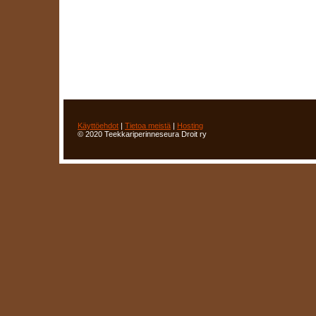
Käyttöehdot
|
Tietoa meistä
|
Hosting
© 2020 Teekkariperinneseura Droit ry