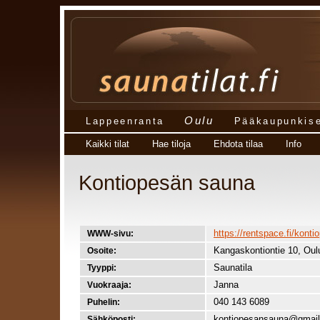
Oulu
Lappeenranta
Pääkaupunkis
Kaikki tilat
Hae tiloja
Ehdota tilaa
Info
Kontiopesän sauna
https://rentspace.fi/kont
WWW-sivu:
Kangaskontiontie 10, Oul
Osoite:
Saunatila
Tyyppi:
Janna
Vuokraaja:
040 143 6089
Puhelin:
kontiopesansauna@gmai
Sähköposti: