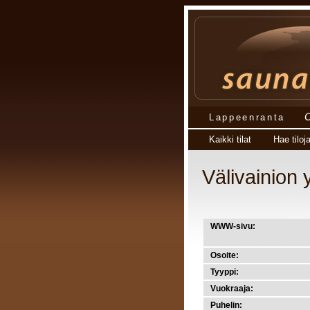
Lappeenranta
Kaikki tilat
Hae tiloj
Välivainion y
WWW-sivu:
Osoite:
Tyyppi:
Vuokraaja:
Puhelin: