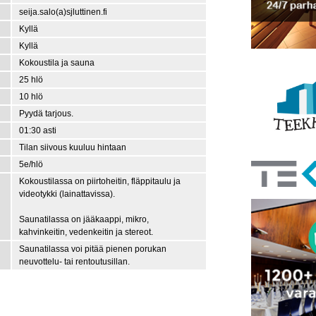
seija.salo(a)sjluttinen.fi
Kyllä
Kyllä
Kokoustila ja sauna
25 hlö
10 hlö
Pyydä tarjous.
01:30 asti
Tilan siivous kuuluu hintaan
5e/hlö
Kokoustilassa on piirtoheitin, fläppitaulu ja
videotykki (lainattavissa).
Saunatilassa on jääkaappi, mikro,
kahvinkeitin, vedenkeitin ja stereot.
Saunatilassa voi pitää pienen porukan
neuvottelu- tai rentoutusillan.