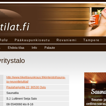
Oulu
Pääkaupunkiseutu
Rovaniemi
Tampere
a
Ehdota tilaa
Info
Palaute
ritystalo
http://www.liiketilavuokraus.fi/kiinteistot/sauna-
ja-neuvottelutilat/
Paulaharjuntie 22, 90530 Oulu
Saunatila
S.J. Luttinen/ Seija Salo
08-5540060 klo 8-16